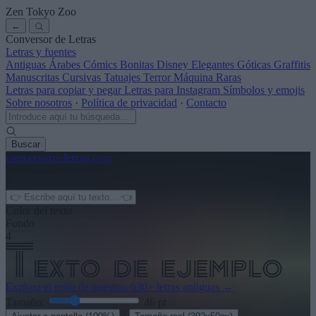
Zen Tokyo Zoo
←
Conversor de Letras
Letras y fuentes
Antiguas
Árabes
Cómics
Bonitas
Disney
Elegantes
Góticas
Graffitis
Manuscritas
Cursivas
Tatuajes
Terror
Máquina
Raras
Letras para copiar y pegar
Letras para Instagram
Símbolos y emojis
Sobre nosotros
·
Política de privacidad
·
Contacto
Buscar
conversor
de
letras
.com
← Ver más
3
Color del texto
Fondo
4
Explora el resto de nuestras
630+ letras antiguas
→
Tamaño:
46
pt
·