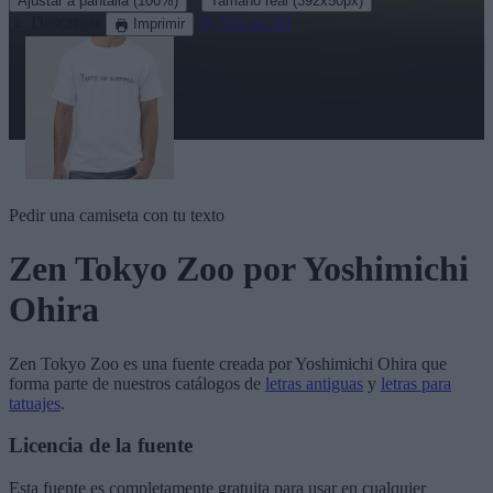
Ajustar a pantalla
(100%)
Tamaño real
(392x50px)
Descargar
Ver en 3D
Imprimir
Pedir una camiseta con tu texto
Zen Tokyo Zoo
por Yoshimichi
Ohira
Zen Tokyo Zoo
es una fuente creada por
Yoshimichi Ohira
que
forma parte de nuestros catálogos de
letras antiguas
y
letras para
tatuajes
.
Licencia de la fuente
Esta fuente es completamente gratuita para usar en cualquier