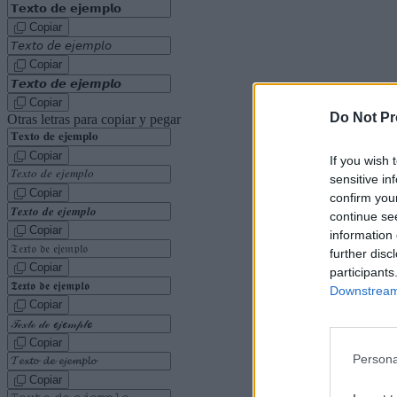
Copiar
Copiar
Copiar
Do Not Pr
Otras letras para copiar y pegar
Copiar
If you wish 
sensitive in
Copiar
confirm you
continue se
Copiar
information 
further disc
Copiar
participants
Downstream 
Copiar
Copiar
Persona
Copiar