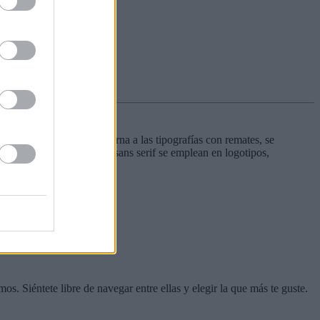
 XIX como alternativa moderna a las tipografías con remates, se
es. Hoy en día, las letras sans serif se emplean en logotipos,
s. Siéntete libre de navegar entre ellas y elegir la que más te guste.