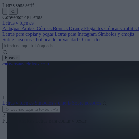
Letras sans serif
Conversor de Letras
Letras y fuentes
Antiguas
Árabes
Cómics
Bonitas
Disney
Elegantes
Góticas
Graffitis
Letras para copiar y pegar
Letras para Instagram
Símbolos y emojis
Sobre nosotros
·
Política de privacidad
·
Contacto
Buscar
conversor
de
letras
.com
1
Letras y fuentes
Símbolos y emojis
Sobre nosotros
2
Fuentes gráficas
Letras para copiar y pegar