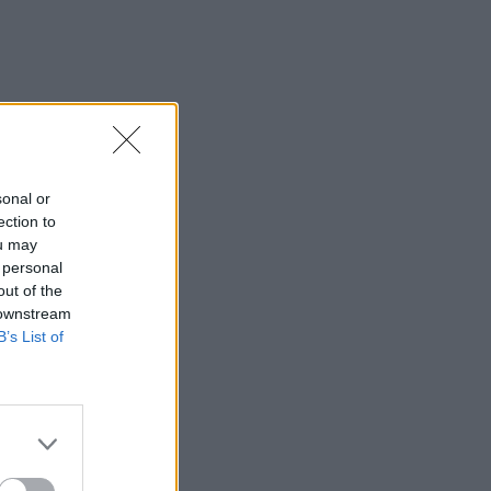
sonal or
ection to
ou may
 personal
out of the
 downstream
B’s List of