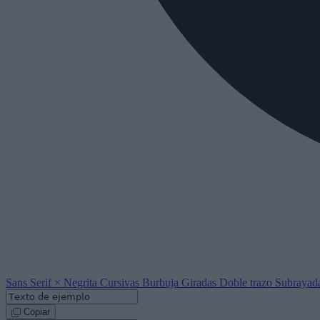
Sans Serif
×
Negrita
Cursivas
Burbuja
Giradas
Doble trazo
Subrayad
Copiar