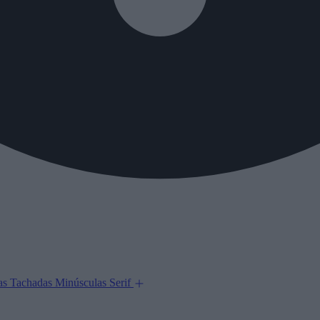
as
Tachadas
Minúsculas
Serif