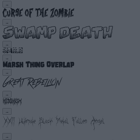
→
→
→
→
→
→
→
→