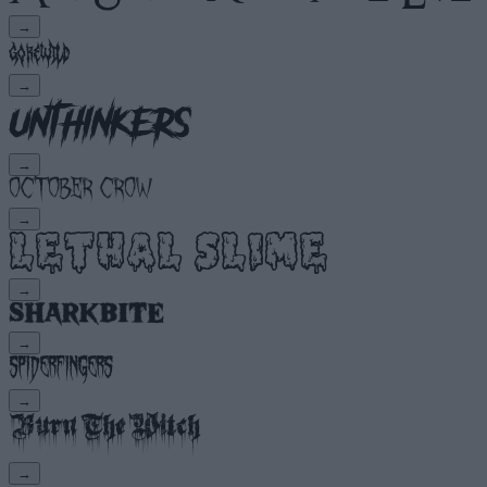
→
→
→
→
→
→
→
→