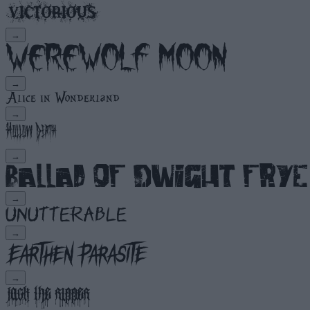
→
→
→
→
→
→
→