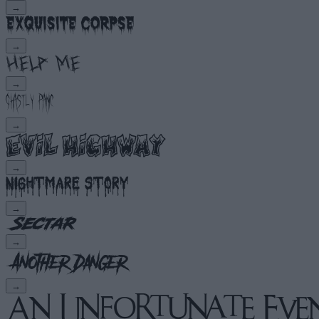
→
→
→
→
→
→
→
→