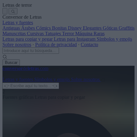
Letras de terror
Conversor de Letras
Letras y fuentes
Antiguas
Árabes
Cómics
Bonitas
Disney
Elegantes
Góticas
Graffitis
Manuscritas
Cursivas
Tatuajes
Terror
Máquina
Raras
Letras para copiar y pegar
Letras para Instagram
Símbolos y emojis
Sobre nosotros
·
Política de privacidad
·
Contacto
Buscar
conversor
de
letras
.com
1
Letras y fuentes
Símbolos y emojis
Sobre nosotros
2
Fuentes gráficas
Letras para copiar y pegar