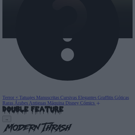
Terror
×
Tatuajes
Manuscritas
Cursivas
Elegantes
Graffitis
Góticas
Raras
Árabes
Antiguas
Máquina
Disney
Cómics
→