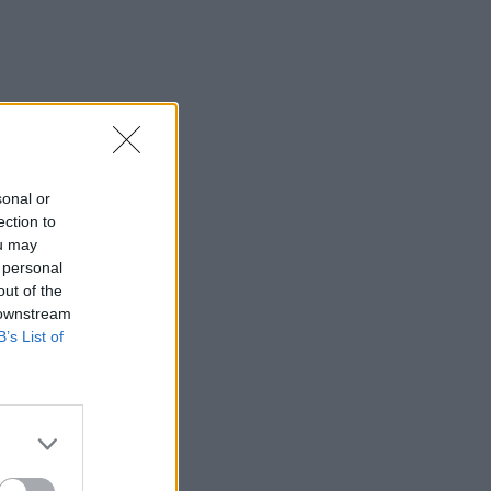
sonal or
ection to
ou may
 personal
out of the
 downstream
B’s List of