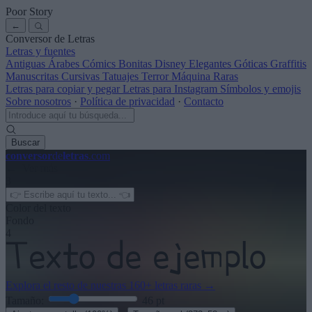
Poor Story
←
Conversor de Letras
Letras y fuentes
Antiguas
Árabes
Cómics
Bonitas
Disney
Elegantes
Góticas
Graffitis
Manuscritas
Cursivas
Tatuajes
Terror
Máquina
Raras
Letras para copiar y pegar
Letras para Instagram
Símbolos y emojis
Sobre nosotros
·
Política de privacidad
·
Contacto
Buscar
conversor
de
letras
.com
← Ver más
3
Color del texto
Fondo
4
Explora el resto de nuestras
160+ letras raras
→
Tamaño:
46
pt