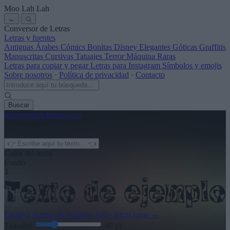
Moo Lah Lah
←
Conversor de Letras
Letras y fuentes
Antiguas
Árabes
Cómics
Bonitas
Disney
Elegantes
Góticas
Graffitis
Manuscritas
Cursivas
Tatuajes
Terror
Máquina
Raras
Letras para copiar y pegar
Letras para Instagram
Símbolos y emojis
Sobre nosotros
·
Política de privacidad
·
Contacto
Buscar
conversor
de
letras
.com
← Ver más
3
Color del texto
Fondo
4
Explora el resto de nuestras
160+ letras raras
→
Tamaño:
46
pt