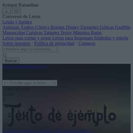
Ketupat Ramadhan
←
Conversor de Letras
Letras y fuentes
Antiguas
Árabes
Cómics
Bonitas
Disney
Elegantes
Góticas
Graffitis
Manuscritas
Cursivas
Tatuajes
Terror
Máquina
Raras
Letras para copiar y pegar
Letras para Instagram
Símbolos y emojis
Sobre nosotros
·
Política de privacidad
·
Contacto
Buscar
conversor
de
letras
.com
← Ver más
3
Color del texto
Fondo
4
Explora el resto de nuestras
160+ letras árabes
→