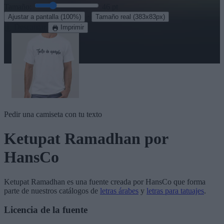
Tamaño:
46
pt
·
Ajustar a pantalla
(100%)
Tamaño real
(383x83px)
Descargar
Imprimir
Pedir una camiseta con tu texto
Ketupat Ramadhan
por
HansCo
Ketupat Ramadhan
es una fuente creada por
HansCo
que forma
parte de nuestros catálogos de
letras árabes
y
letras para tatuajes
.
Licencia de la fuente