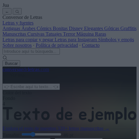
Jua
←
Conversor de Letras
Letras y fuentes
Antiguas
Árabes
Cómics
Bonitas
Disney
Elegantes
Góticas
Graffitis
Manuscritas
Cursivas
Tatuajes
Terror
Máquina
Raras
Letras para copiar y pegar
Letras para Instagram
Símbolos y emojis
Sobre nosotros
·
Política de privacidad
·
Contacto
Buscar
conversor
de
letras
.com
← Ver más
3
Color del texto
Fondo
4
Explora el resto de nuestras
320+ letras manuscritas
→
Tamaño:
46
pt