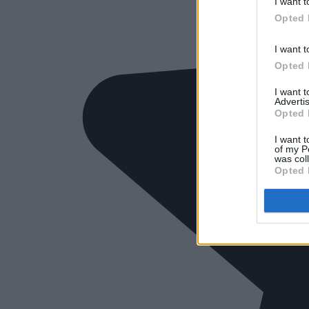
I want t
Opted 
I want t
Opted 
I want 
Advertis
Opted 
I want t
of my P
was col
Opted 