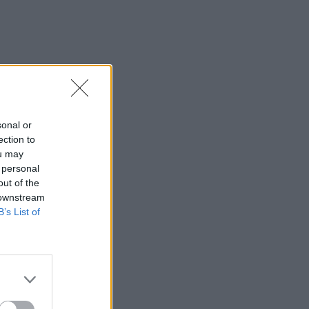
sonal or
ection to
ou may
 personal
out of the
 downstream
B’s List of