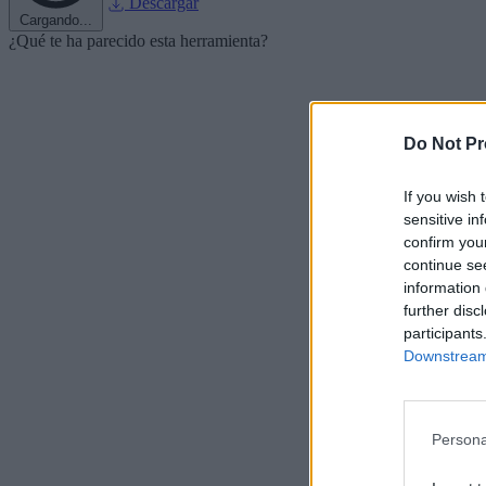
Descargar
Cargando...
¿Qué te ha parecido esta herramienta?
Do Not Pr
If you wish 
sensitive in
confirm you
continue se
information 
further disc
participants
Downstream 
Persona