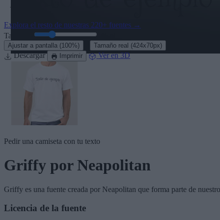
Explora el resto de nuestras
220+ fuentes
→
Tamaño:
46
pt
·
Ajustar a pantalla
(100%)
Tamaño real
(424x70px)
Descargar
Ver en 3D
Imprimir
Pedir una camiseta con tu texto
Griffy
por Neapolitan
Griffy
es una fuente creada por
Neapolitan
que forma parte de nuestr
Licencia de la fuente