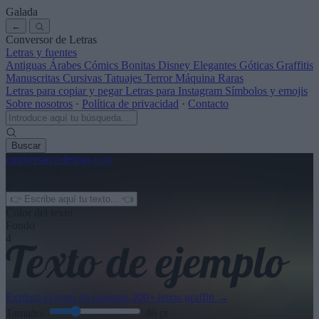
Galada
←
Conversor de Letras
Letras y fuentes
Antiguas
Árabes
Cómics
Bonitas
Disney
Elegantes
Góticas
Graffitis
Manuscritas
Cursivas
Tatuajes
Terror
Máquina
Raras
Letras para copiar y pegar
Letras para Instagram
Símbolos y emojis
Sobre nosotros
·
Política de privacidad
·
Contacto
Buscar
conversor
de
letras
.com
← Ver más
3
Color del texto
Fondo
4
Explora el resto de nuestras
200+ letras graffiti
→
Tamaño:
46
pt