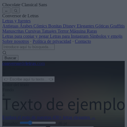
Chocolate Classical Sans
←
Conversor de Letras
Letras y fuentes
Antiguas
Árabes
Cómics
Bonitas
Disney
Elegantes
Góticas
Graffitis
Manuscritas
Cursivas
Tatuajes
Terror
Máquina
Raras
Letras para copiar y pegar
Letras para Instagram
Símbolos y emojis
Sobre nosotros
·
Política de privacidad
·
Contacto
Buscar
conversor
de
letras
.com
← Ver más
3
Color del texto
Fondo
4
Explora el resto de nuestras
430+ letras elegantes
→
Tamaño:
46
pt