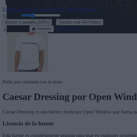
Explora el resto de nuestras
630+ letras antiguas
→
Tamaño:
46
pt
·
Ajustar a pantalla
(100%)
Tamaño real
(447x50px)
Descargar
Ver en 3D
Imprimir
Pedir una camiseta con tu texto
Caesar Dressing
por Open Win
Caesar Dressing
es una fuente creada por
Open Window
que forma pa
Licencia de la fuente
Esta fuente es completamente gratuita para usar en cualquier propósit