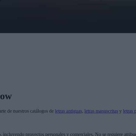
dow
rte de nuestros catálogos de
letras antiguas
,
letras manuscritas
y
letras 
o, incluyendo proyectos personales y comerciales. No se requiere atribu