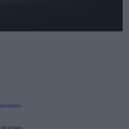
para tatuajes
.
ción ni pago.