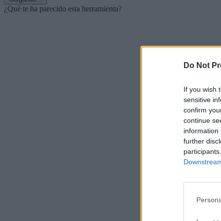
¿Qué te ha parecido esta herramienta?
Do Not Pr
If you wish 
sensitive in
confirm you
continue se
information 
further disc
participants
Downstream 
Persona