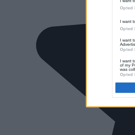
I want t
Opted 
I want t
Opted 
I want 
Advertis
Opted 
I want t
of my P
was col
Opted 