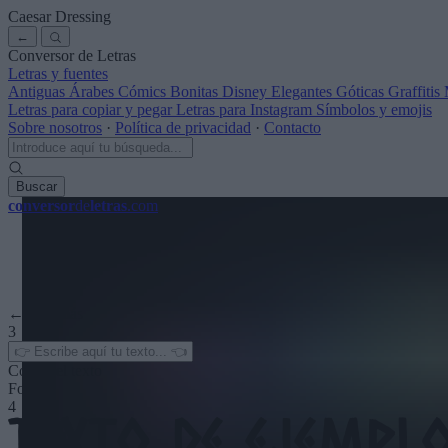
Caesar Dressing
←
Conversor de Letras
Letras y fuentes
Antiguas
Árabes
Cómics
Bonitas
Disney
Elegantes
Góticas
Graffitis
Letras para copiar y pegar
Letras para Instagram
Símbolos y emojis
Sobre nosotros
·
Política de privacidad
·
Contacto
Buscar
conversor
de
letras
.com
← Ver más
3
Color del texto
Fondo
4