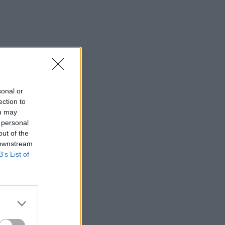
sonal or
ection to
ou may
 personal
out of the
 downstream
B’s List of