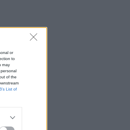
sonal or
ection to
ou may
 personal
out of the
 downstream
B’s List of