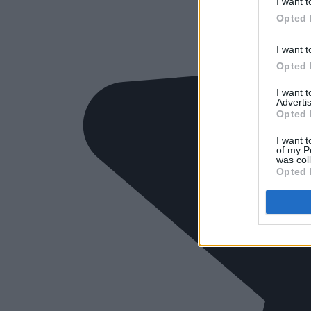
I want t
Opted 
I want t
Opted 
I want 
Advertis
Opted 
I want t
of my P
was col
Opted 