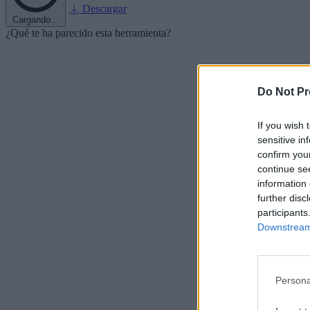
Descargar
Cargando...
¿Qué te ha parecido esta herramienta?
Do Not Pr
If you wish 
sensitive in
confirm you
continue se
information 
further disc
participants
Downstream 
Persona