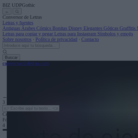
BIZ UDPGothic
←
Conversor de Letras
Letras y fuentes
Antiguas
Árabes
Cómics
Bonitas
Disney
Elegantes
Góticas
Graffitis
Letras para copiar y pegar
Letras para Instagram
Símbolos y emojis
Sobre nosotros
·
Política de privacidad
·
Contacto
Buscar
conversor
de
letras
.com
← Ver más
3
Color del texto
Fondo
4