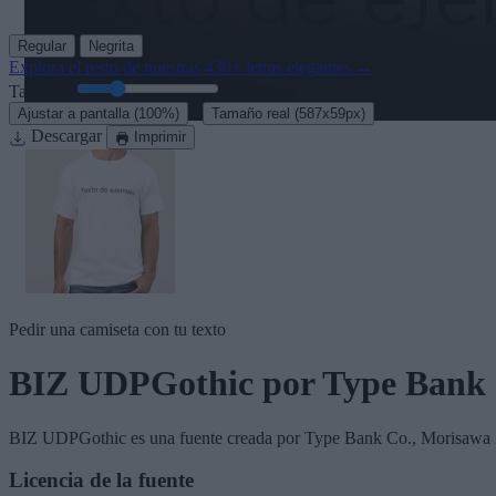
Regular
Negrita
Explora el resto de nuestras
430+ letras elegantes
→
Tamaño:
46
pt
·
Ajustar a pantalla
(100%)
Tamaño real
(587x59px)
Descargar
Imprimir
Pedir una camiseta con tu texto
BIZ UDPGothic
por Type Bank 
BIZ UDPGothic
es una fuente creada por
Type Bank Co., Morisawa 
Licencia de la fuente