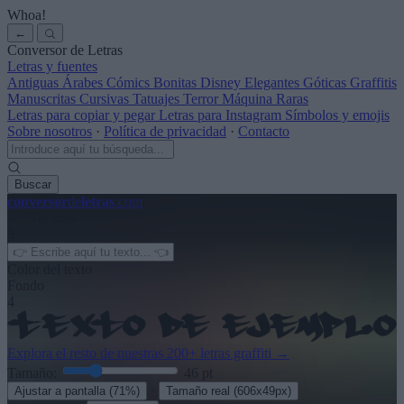
Whoa!
←
Conversor de Letras
Letras y fuentes
Antiguas
Árabes
Cómics
Bonitas
Disney
Elegantes
Góticas
Graffitis
Manuscritas
Cursivas
Tatuajes
Terror
Máquina
Raras
Letras para copiar y pegar
Letras para Instagram
Símbolos y emojis
Sobre nosotros
·
Política de privacidad
·
Contacto
Buscar
conversor
de
letras
.com
← Ver más
3
Color del texto
Fondo
4
Explora el resto de nuestras
200+ letras graffiti
→
Tamaño:
46
pt
·
Ajustar a pantalla
(71%)
Tamaño real
(606x49px)