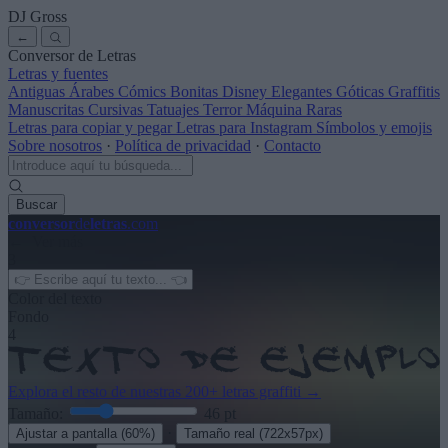
DJ Gross
←
Conversor de Letras
Letras y fuentes
Antiguas
Árabes
Cómics
Bonitas
Disney
Elegantes
Góticas
Graffitis
Manuscritas
Cursivas
Tatuajes
Terror
Máquina
Raras
Letras para copiar y pegar
Letras para Instagram
Símbolos y emojis
Sobre nosotros
·
Política de privacidad
·
Contacto
Buscar
conversor
de
letras
.com
← Ver más
3
Color del texto
Fondo
4
Explora el resto de nuestras
200+ letras graffiti
→
Tamaño:
46
pt
·
Ajustar a pantalla
(60%)
Tamaño real
(722x57px)