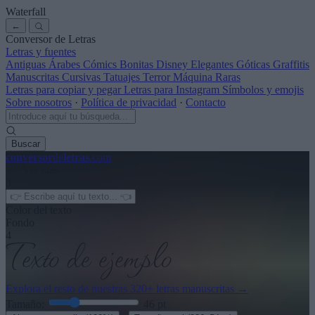
Waterfall
←
Conversor de Letras
Letras y fuentes
Antiguas
Árabes
Cómics
Bonitas
Disney
Elegantes
Góticas
Graffitis
Manuscritas
Cursivas
Tatuajes
Terror
Máquina
Raras
Letras para copiar y pegar
Letras para Instagram
Símbolos y emojis
Sobre nosotros
·
Política de privacidad
·
Contacto
Buscar
conversor
de
letras
.com
← Ver más
3
Color del texto
Fondo
4
Explora el resto de nuestras
320+ letras manuscritas
→
Tamaño:
46
pt