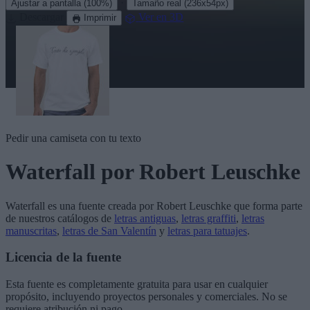
·
Ajustar a pantalla
(100%)
Tamaño real
(236x54px)
Descargar
Ver en 3D
Imprimir
Pedir una camiseta con tu texto
Waterfall
por Robert Leuschke
Waterfall
es una fuente creada por
Robert Leuschke
que forma parte
de nuestros catálogos de
letras antiguas
,
letras graffiti
,
letras
manuscritas
,
letras de San Valentín
y
letras para tatuajes
.
Licencia de la fuente
Esta fuente es completamente gratuita para usar en cualquier
propósito, incluyendo proyectos personales y comerciales. No se
requiere atribución ni pago.