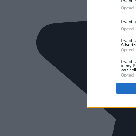
I want t
Opted 
I want t
Opted 
I want 
Advertis
Opted 
I want t
of my P
was col
Opted 