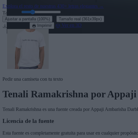
Explora el resto de nuestras
430+ letras elegantes
→
Tamaño:
46
pt
·
Ajustar a pantalla
(100%)
Tamaño real
(361x39px)
Descargar
Ver en 3D
Imprimir
Pedir una camiseta con tu texto
Tenali Ramakrishna
por Appaji
Tenali Ramakrishna
es una fuente creada por
Appaji Ambarisha Darb
Licencia de la fuente
Esta fuente es completamente gratuita para usar en cualquier propósit