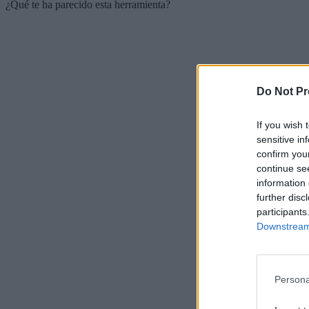
¿Qué te ha parecido esta herramienta?
Do Not Pr
If you wish 
sensitive in
confirm you
continue se
information 
further disc
participants
Downstream 
Persona