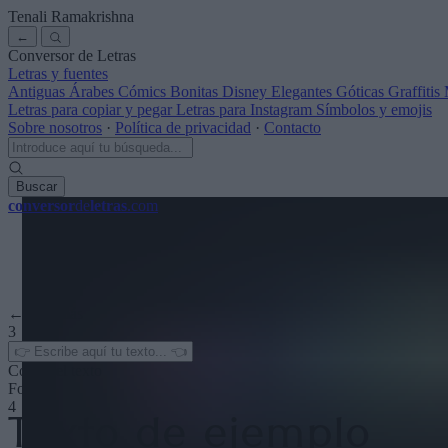
Tenali Ramakrishna
←
Conversor de Letras
Letras y fuentes
Antiguas
Árabes
Cómics
Bonitas
Disney
Elegantes
Góticas
Graffitis
Letras para copiar y pegar
Letras para Instagram
Símbolos y emojis
Sobre nosotros
·
Política de privacidad
·
Contacto
Buscar
conversor
de
letras
.com
← Ver más
3
Color del texto
Fondo
4