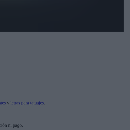
ntes
y
letras para tatuajes
.
ción ni pago.