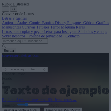
Rubik Distressed
←
Conversor de Letras
Letras y fuentes
Antiguas
Árabes
Cómics
Bonitas
Disney
Elegantes
Góticas
Graffitis
Manuscritas
Cursivas
Tatuajes
Terror
Máquina
Raras
Letras para copiar y pegar
Letras para Instagram
Símbolos y emojis
Sobre nosotros
·
Política de privacidad
·
Contacto
Buscar
conversor
de
letras
.com
← Ver más
3
Color del texto
Fondo
4
Explora el resto de nuestras
160+ letras raras
→
Tamaño:
46
pt
·
Ajustar a pantalla
(79%)
Tamaño real
(545x58px)