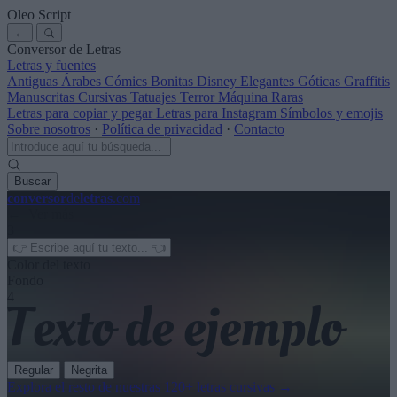
Oleo Script
←
Conversor de Letras
Letras y fuentes
Antiguas
Árabes
Cómics
Bonitas
Disney
Elegantes
Góticas
Graffitis
Manuscritas
Cursivas
Tatuajes
Terror
Máquina
Raras
Letras para copiar y pegar
Letras para Instagram
Símbolos y emojis
Sobre nosotros
·
Política de privacidad
·
Contacto
Buscar
conversor
de
letras
.com
← Ver más
3
Color del texto
Fondo
4
Regular
Negrita
Explora el resto de nuestras
120+ letras cursivas
→