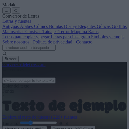
Modak
←
Conversor de Letras
Letras y fuentes
Antiguas
Árabes
Cómics
Bonitas
Disney
Elegantes
Góticas
Graffitis
Manuscritas
Cursivas
Tatuajes
Terror
Máquina
Raras
Letras para copiar y pegar
Letras para Instagram
Símbolos y emojis
Sobre nosotros
·
Política de privacidad
·
Contacto
Buscar
conversor
de
letras
.com
← Ver más
3
Color del texto
Fondo
4
Explora el resto de nuestras
220+ fuentes
→
Tamaño:
46
pt
·