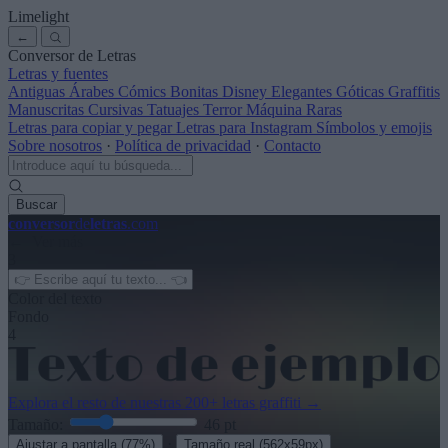
Limelight
←
Conversor de Letras
Letras y fuentes
Antiguas
Árabes
Cómics
Bonitas
Disney
Elegantes
Góticas
Graffitis
Manuscritas
Cursivas
Tatuajes
Terror
Máquina
Raras
Letras para copiar y pegar
Letras para Instagram
Símbolos y emojis
Sobre nosotros
·
Política de privacidad
·
Contacto
Buscar
conversor
de
letras
.com
← Ver más
3
Color del texto
Fondo
4
Explora el resto de nuestras
200+ letras graffiti
→
Tamaño:
46
pt
·
Ajustar a pantalla
(77%)
Tamaño real
(562x59px)