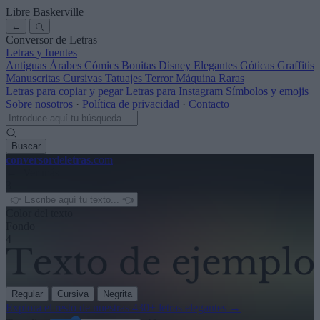
Libre Baskerville
←
Conversor de Letras
Letras y fuentes
Antiguas
Árabes
Cómics
Bonitas
Disney
Elegantes
Góticas
Graffitis
Manuscritas
Cursivas
Tatuajes
Terror
Máquina
Raras
Letras para copiar y pegar
Letras para Instagram
Símbolos y emojis
Sobre nosotros
·
Política de privacidad
·
Contacto
Buscar
conversor
de
letras
.com
← Ver más
3
Color del texto
Fondo
4
Regular
Cursiva
Negrita
Explora el resto de nuestras
430+ letras elegantes
→