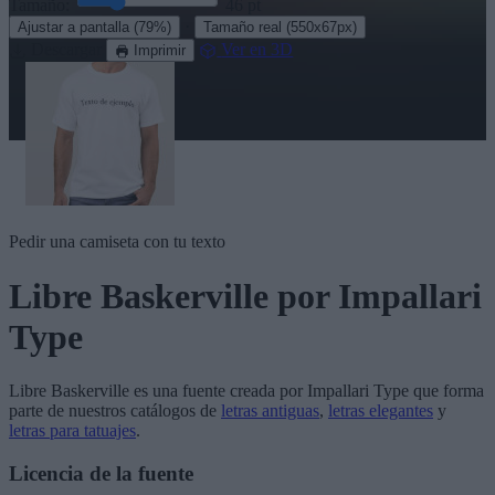
Tamaño:
46
pt
·
Ajustar a pantalla
(79%)
Tamaño real
(550x67px)
Descargar
Ver en 3D
Imprimir
Pedir una camiseta con tu texto
Libre Baskerville
por Impallari
Type
Libre Baskerville
es una fuente creada por
Impallari Type
que forma
parte de nuestros catálogos de
letras antiguas
,
letras elegantes
y
letras para tatuajes
.
Licencia de la fuente