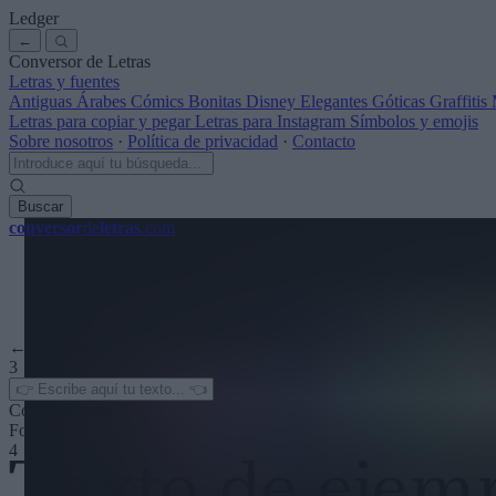
Ledger
←
Conversor de Letras
Letras y fuentes
Antiguas
Árabes
Cómics
Bonitas
Disney
Elegantes
Góticas
Graffitis
Letras para copiar y pegar
Letras para Instagram
Símbolos y emojis
Sobre nosotros
·
Política de privacidad
·
Contacto
Buscar
conversor
de
letras
.com
← Ver más
3
Color del texto
Fondo
4