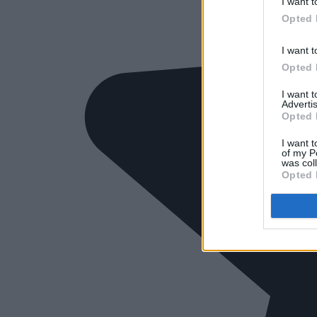
I want t
Opted 
I want t
Opted 
I want 
Advertis
Opted 
I want t
of my P
was col
Opted 