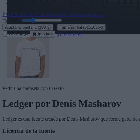
Explora el resto de nuestras
430+ letras elegantes
→
Tamaño:
46
pt
·
Ajustar a pantalla
(100%)
Tamaño real
(516x65px)
Descargar
Ver en 3D
Imprimir
Pedir una camiseta con tu texto
Ledger
por Denis Masharov
Ledger
es una fuente creada por
Denis Masharov
que forma parte de 
Licencia de la fuente