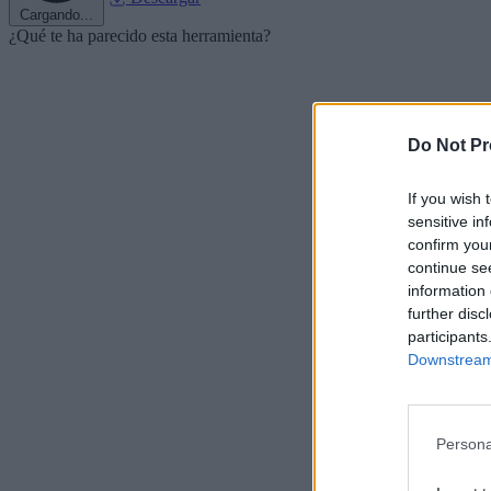
Cargando...
¿Qué te ha parecido esta herramienta?
Do Not Pr
If you wish 
sensitive in
confirm you
continue se
information 
further disc
participants
Downstream 
Persona