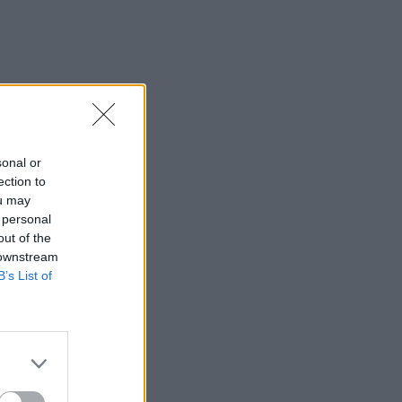
sonal or
ection to
ou may
 personal
out of the
 downstream
B’s List of