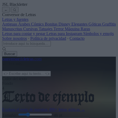
JSL Blackletter
←
Conversor de Letras
Letras y fuentes
Antiguas
Árabes
Cómics
Bonitas
Disney
Elegantes
Góticas
Graffitis
Manuscritas
Cursivas
Tatuajes
Terror
Máquina
Raras
Letras para copiar y pegar
Letras para Instagram
Símbolos y emojis
Sobre nosotros
·
Política de privacidad
·
Contacto
Buscar
conversor
de
letras
.com
← Ver más
3
Color del texto
Fondo
4
Explora el resto de nuestras
490+ letras góticas
→
Tamaño:
46
pt