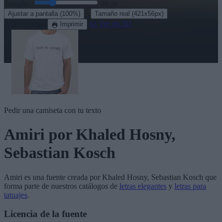
Tamaño:
46
pt
·
Ajustar a pantalla
(100%)
Tamaño real
(421x56px)
Descargar
Ver en 3D
Imprimir
Pedir una camiseta con tu texto
Amiri
por Khaled Hosny,
Sebastian Kosch
Amiri
es una fuente creada por
Khaled Hosny, Sebastian Kosch
que
forma parte de nuestros catálogos de
letras elegantes
y
letras para
tatuajes
.
Licencia de la fuente