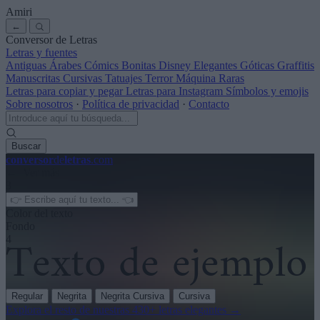
Amiri
←
Conversor de Letras
Letras y fuentes
Antiguas
Árabes
Cómics
Bonitas
Disney
Elegantes
Góticas
Graffitis
Manuscritas
Cursivas
Tatuajes
Terror
Máquina
Raras
Letras para copiar y pegar
Letras para Instagram
Símbolos y emojis
Sobre nosotros
·
Política de privacidad
·
Contacto
Buscar
conversor
de
letras
.com
← Ver más
3
Color del texto
Fondo
4
Regular
Negrita
Negrita Cursiva
Cursiva
Explora el resto de nuestras
430+ letras elegantes
→