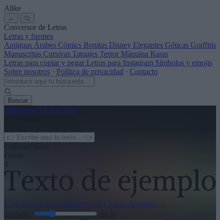
Alike
←
Conversor de Letras
Letras y fuentes
Antiguas
Árabes
Cómics
Bonitas
Disney
Elegantes
Góticas
Graffitis
Manuscritas
Cursivas
Tatuajes
Terror
Máquina
Raras
Letras para copiar y pegar
Letras para Instagram
Símbolos y emojis
Sobre nosotros
·
Política de privacidad
·
Contacto
Buscar
conversor
de
letras
.com
← Ver más
3
Color del texto
Fondo
4
Explora el resto de nuestras
430+ letras elegantes
→
Tamaño:
46
pt