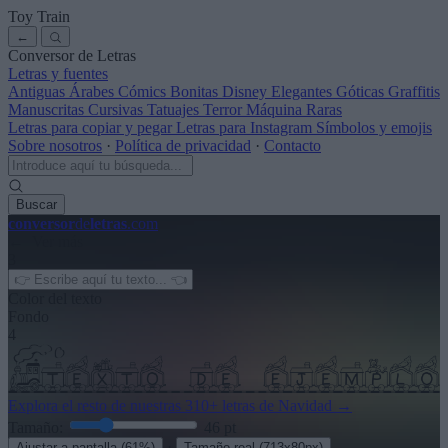
Toy Train
←
Conversor de Letras
Letras y fuentes
Antiguas
Árabes
Cómics
Bonitas
Disney
Elegantes
Góticas
Graffitis
Manuscritas
Cursivas
Tatuajes
Terror
Máquina
Raras
Letras para copiar y pegar
Letras para Instagram
Símbolos y emojis
Sobre nosotros
·
Política de privacidad
·
Contacto
Buscar
conversor
de
letras
.com
← Ver más
3
Color del texto
Fondo
4
Explora el resto de nuestras
310+ letras de Navidad
→
Tamaño:
46
pt
·
Ajustar a pantalla
(61%)
Tamaño real
(713x80px)