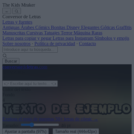
The Kids Mraker
←
Conversor de Letras
Letras y fuentes
Antiguas
Árabes
Cómics
Bonitas
Disney
Elegantes
Góticas
Graffitis
Manuscritas
Cursivas
Tatuajes
Terror
Máquina
Raras
Letras para copiar y pegar
Letras para Instagram
Símbolos y emojis
Sobre nosotros
·
Política de privacidad
·
Contacto
Buscar
conversor
de
letras
.com
← Ver más
3
Color del texto
Fondo
4
Explora el resto de nuestras
50+ letras de cómic
→
Tamaño:
46
pt
·
Ajustar a pantalla
(97%)
Tamaño real
(444x42px)