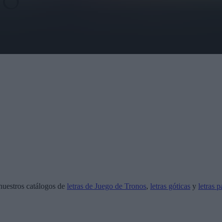
nuestros catálogos de
letras de Juego de Tronos
,
letras góticas
y
letras p