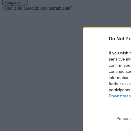
Cargando...
¿Qué te ha parecido esta herramienta?
Do Not Pr
If you wish 
sensitive in
confirm you
continue se
information 
further disc
participants
Downstream 
Persona