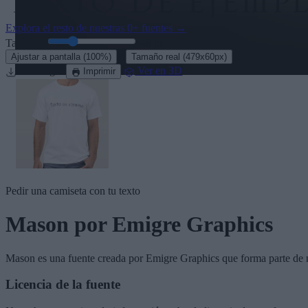
Explora el resto de nuestras
0+ fuentes
→
Tamaño:
46
pt
·
Ajustar a pantalla
(100%)
Tamaño real
(479x60px)
Descargar
Ver en 3D
Imprimir
Pedir una camiseta con tu texto
Mason
por Emigre Graphics
Mason
es una fuente creada por
Emigre Graphics
que forma parte de 
Licencia de la fuente