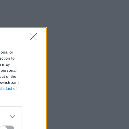
sonal or
ection to
ou may
 personal
out of the
 downstream
B’s List of