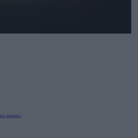
ara tatuajes
.