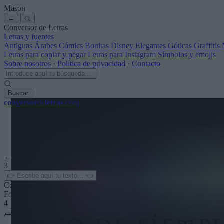
Mason
←
Conversor de Letras
Letras y fuentes
Antiguas
Árabes
Cómics
Bonitas
Disney
Elegantes
Góticas
Graffitis
Letras para copiar y pegar
Letras para Instagram
Símbolos y emojis
Sobre nosotros
·
Política de privacidad
·
Contacto
Buscar
conversor
de
letras
.com
← Ver más
3
Color del texto
Fondo
4