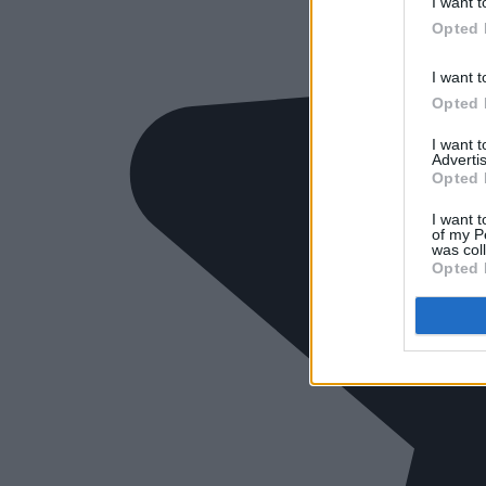
I want t
Opted 
I want t
Opted 
I want 
Advertis
Opted 
I want t
of my P
was col
Opted 