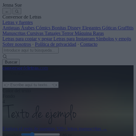
Jenna Sue
←
Conversor de Letras
Letras y fuentes
Antiguas
Árabes
Cómics
Bonitas
Disney
Elegantes
Góticas
Graffitis
Manuscritas
Cursivas
Tatuajes
Terror
Máquina
Raras
Letras para copiar y pegar
Letras para Instagram
Símbolos y emojis
Sobre nosotros
·
Política de privacidad
·
Contacto
Buscar
conversor
de
letras
.com
← Ver más
3
Color del texto
Fondo
4
Explora el resto de nuestras
320+ letras manuscritas
→
Tamaño:
46
pt