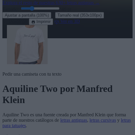
Explora el resto de nuestras
630+ letras antiguas
→
Tamaño:
46
pt
·
Ajustar a pantalla
(100%)
Tamaño real
(353x100px)
Descargar
Ver en 3D
Imprimir
Pedir una camiseta con tu texto
Aquiline Two
por Manfred
Klein
Aquiline Two
es una fuente creada por
Manfred Klein
que forma
parte de nuestros catálogos de
letras antiguas
,
letras cursivas
y
letras
para tatuajes
.