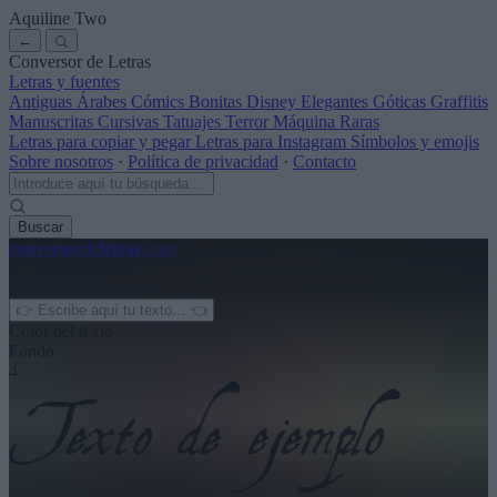
Aquiline Two
←
Conversor de Letras
Letras y fuentes
Antiguas
Árabes
Cómics
Bonitas
Disney
Elegantes
Góticas
Graffitis
Manuscritas
Cursivas
Tatuajes
Terror
Máquina
Raras
Letras para copiar y pegar
Letras para Instagram
Símbolos y emojis
Sobre nosotros
·
Política de privacidad
·
Contacto
Buscar
conversor
de
letras
.com
← Ver más
3
Color del texto
Fondo
4