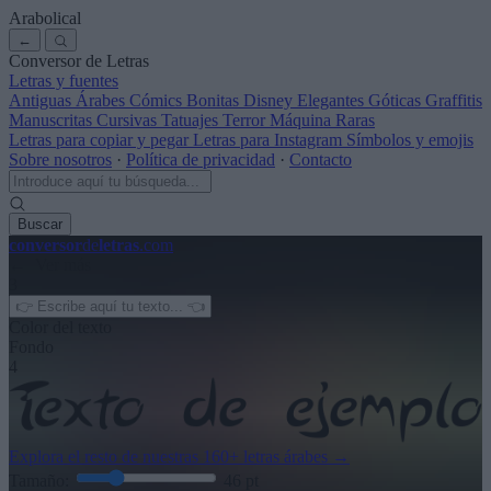
Arabolical
←
Conversor de Letras
Letras y fuentes
Antiguas
Árabes
Cómics
Bonitas
Disney
Elegantes
Góticas
Graffitis
Manuscritas
Cursivas
Tatuajes
Terror
Máquina
Raras
Letras para copiar y pegar
Letras para Instagram
Símbolos y emojis
Sobre nosotros
·
Política de privacidad
·
Contacto
Buscar
conversor
de
letras
.com
← Ver más
3
Color del texto
Fondo
4
Explora el resto de nuestras
160+ letras árabes
→
Tamaño:
46
pt