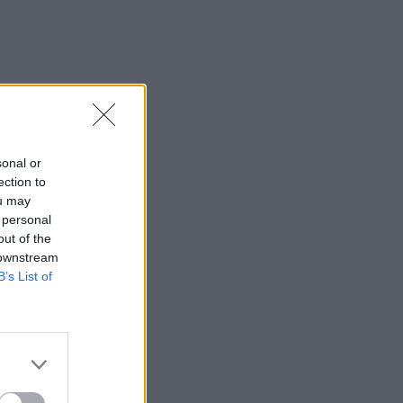
sonal or
ection to
ou may
 personal
out of the
 downstream
B’s List of