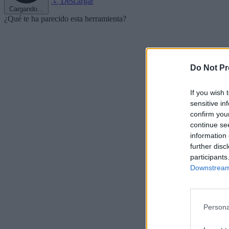
Descargar
Cargando...
¿Qué te ha parecido esta herramienta?
Do Not Pr
If you wish 
sensitive in
confirm you
continue se
information 
further disc
participants
Downstream 
Persona