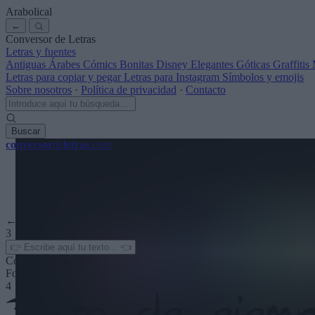
Arabolical
←
Conversor de Letras
Letras y fuentes
Antiguas
Árabes
Cómics
Bonitas
Disney
Elegantes
Góticas
Graffitis
Letras para copiar y pegar
Letras para Instagram
Símbolos y emojis
Sobre nosotros
·
Política de privacidad
·
Contacto
Buscar
conversor
de
letras
.com
← Ver más
3
Color del texto
Fondo
4