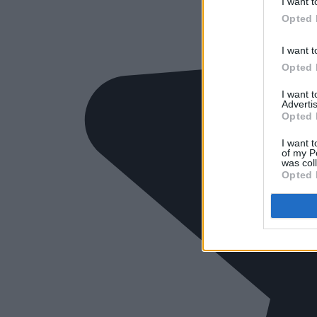
I want t
Opted 
I want t
Opted 
I want 
Advertis
Opted 
I want t
of my P
was col
Opted 