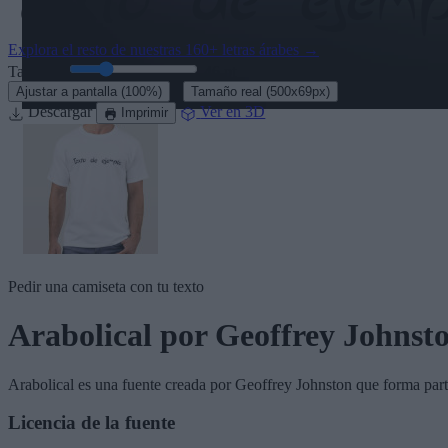
Explora el resto de nuestras
160+ letras árabes
→
Tamaño:
46
pt
·
Ajustar a pantalla
(100%)
Tamaño real
(500x69px)
Descargar
Ver en 3D
Imprimir
Pedir una camiseta con tu texto
Arabolical
por Geoffrey Johnst
Arabolical
es una fuente creada por
Geoffrey Johnston
que forma part
Licencia de la fuente