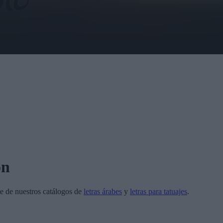
on
e de nuestros catálogos de
letras árabes
y
letras para tatuajes
.