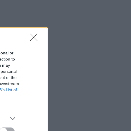
sonal or
ection to
ou may
 personal
out of the
 downstream
B’s List of