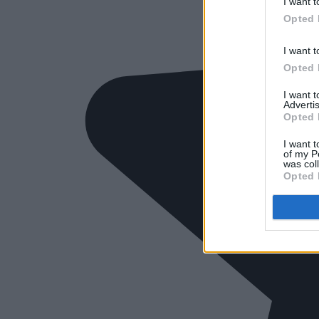
I want t
Opted 
I want t
Opted 
I want 
Advertis
Opted 
I want t
of my P
was col
Opted 