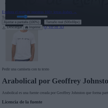
Explora el resto de nuestras
160+ letras árabes
→
Tamaño:
46
pt
·
Ajustar a pantalla
(100%)
Tamaño real
(500x69px)
Descargar
Ver en 3D
Imprimir
Pedir una camiseta con tu texto
Arabolical
por Geoffrey Johnst
Arabolical
es una fuente creada por
Geoffrey Johnston
que forma part
Licencia de la fuente