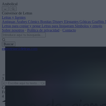
Arabolical
←
Conversor de Letras
Letras y fuentes
Antiguas
Árabes
Cómics
Bonitas
Disney
Elegantes
Góticas
Graffitis
Letras para copiar y pegar
Letras para Instagram
Símbolos y emojis
Sobre nosotros
·
Política de privacidad
·
Contacto
Buscar
conversor
de
letras
.com
← Ver más
3
Color del texto
Fondo
4