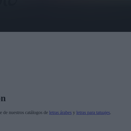
on
e de nuestros catálogos de
letras árabes
y
letras para tatuajes
.