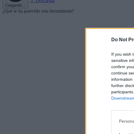
Descargar
Cargando...
¿Qué te ha parecido esta herramienta?
Do Not Pr
If you wish 
sensitive in
confirm you
continue se
information 
further disc
participants
Downstream 
Persona