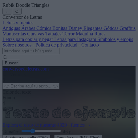
Rubik Doodle Triangles
←
Conversor de Letras
Letras y fuentes
Antiguas
Árabes
Cómics
Bonitas
Disney
Elegantes
Góticas
Graffitis
Manuscritas
Cursivas
Tatuajes
Terror
Máquina
Raras
Letras para copiar y pegar
Letras para Instagram
Símbolos y emojis
Sobre nosotros
·
Política de privacidad
·
Contacto
Buscar
conversor
de
letras
.com
← Ver más
3
Color del texto
Fondo
4
Explora el resto de nuestras
4820+ fuentes
→
Tamaño:
46
pt
·
Ajustar a pantalla
(79%)
Tamaño real
(547x62px)