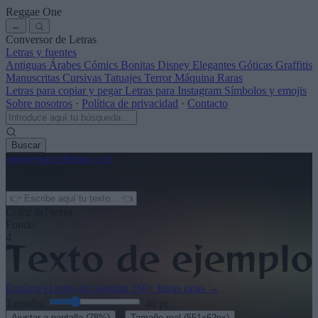
Reggae One
←
Conversor de Letras
Letras y fuentes
Antiguas
Árabes
Cómics
Bonitas
Disney
Elegantes
Góticas
Graffitis
Manuscritas
Cursivas
Tatuajes
Terror
Máquina
Raras
Letras para copiar y pegar
Letras para Instagram
Símbolos y emojis
Sobre nosotros
·
Política de privacidad
·
Contacto
Buscar
conversor
de
letras
.com
← Ver más
3
Color del texto
Fondo
4
Explora el resto de nuestras
160+ letras raras
→
Tamaño:
46
pt
·
Ajustar a pantalla
(78%)
Tamaño real
(551x62px)