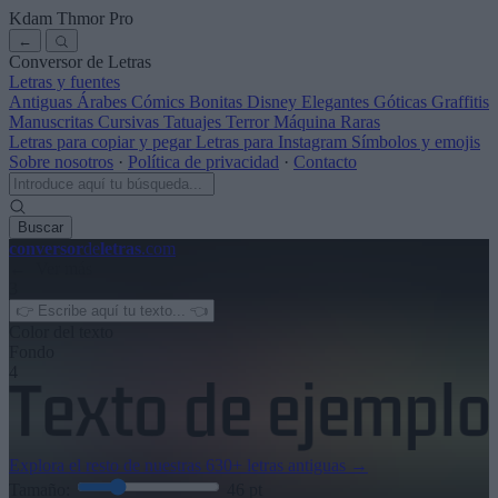
Kdam Thmor Pro
←
Conversor de Letras
Letras y fuentes
Antiguas
Árabes
Cómics
Bonitas
Disney
Elegantes
Góticas
Graffitis
Manuscritas
Cursivas
Tatuajes
Terror
Máquina
Raras
Letras para copiar y pegar
Letras para Instagram
Símbolos y emojis
Sobre nosotros
·
Política de privacidad
·
Contacto
Buscar
conversor
de
letras
.com
← Ver más
3
Color del texto
Fondo
4
Explora el resto de nuestras
630+ letras antiguas
→
Tamaño:
46
pt