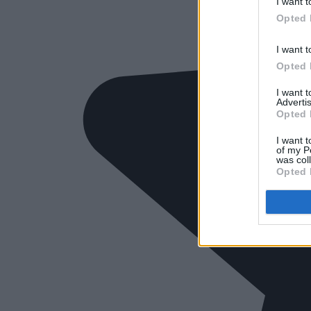
I want t
Opted 
I want t
Opted 
I want 
Advertis
Opted 
I want t
of my P
was col
Opted 