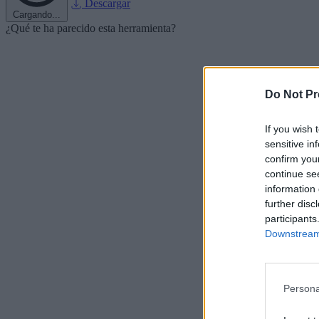
Descargar
Cargando...
¿Qué te ha parecido esta herramienta?
Do Not Pr
If you wish 
sensitive in
confirm you
continue se
information 
further disc
participants
Downstream 
Persona