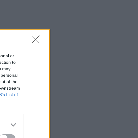
sonal or
ection to
ou may
 personal
out of the
 downstream
B’s List of