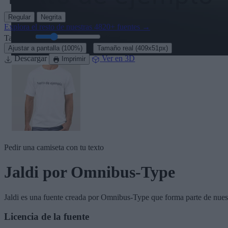
Regular
Negrita
Explora el resto de nuestras
4820+ fuentes
→
Tamaño:
46
pt
·
Ajustar a pantalla
(100%)
Tamaño real
(409x51px)
Descargar
Ver en 3D
Imprimir
Pedir una camiseta con tu texto
Jaldi
por Omnibus-Type
Jaldi
es una fuente creada por
Omnibus-Type
que forma parte de nues
Licencia de la fuente