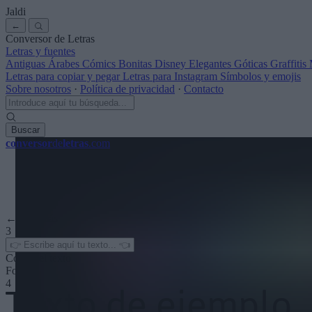
Jaldi
←
Conversor de Letras
Letras y fuentes
Antiguas
Árabes
Cómics
Bonitas
Disney
Elegantes
Góticas
Graffitis
Letras para copiar y pegar
Letras para Instagram
Símbolos y emojis
Sobre nosotros
·
Política de privacidad
·
Contacto
Buscar
conversor
de
letras
.com
← Ver más
3
Color del texto
Fondo
4