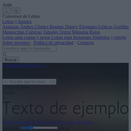
Antic
←
Conversor de Letras
Letras y fuentes
Antiguas
Árabes
Cómics
Bonitas
Disney
Elegantes
Góticas
Graffitis
Manuscritas
Cursivas
Tatuajes
Terror
Máquina
Raras
Letras para copiar y pegar
Letras para Instagram
Símbolos y emojis
Sobre nosotros
·
Política de privacidad
·
Contacto
Buscar
conversor
de
letras
.com
← Ver más
3
Color del texto
Fondo
4
Explora el resto de nuestras
430+ letras elegantes
→
Tamaño:
46
pt